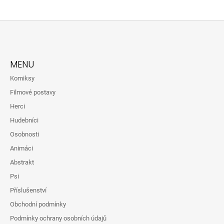
C
J
Í
E
P
M
R
E
V
Z
K
Á
Y
APE
MENU
V
P
499
Ý
Komiksy
Kč
A
P
Původně:
Filmové postavy
T
I
649
S
Kč
Herci
Í
U
Hudebníci
Osobnosti
Animáci
Abstrakt
Psi
Příslušenství
Obchodní podmínky
Podmínky ochrany osobních údajů