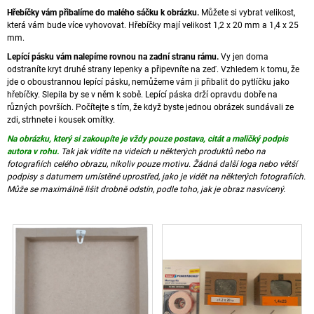
Hřebíčky vám přibalíme do malého sáčku k obrázku.
Můžete si vybrat velikost,
která vám bude více vyhovovat. Hřebíčky mají velikost 1,2 x 20 mm a 1,4 x 25
mm.
Lepící pásku vám nalepíme rovnou na zadní stranu rámu.
Vy jen doma
odstraníte kryt druhé strany lepenky a připevníte na zeď. Vzhledem k tomu, že
jde o oboustrannou lepící pásku, nemůžeme vám ji přibalit do pytlíčku jako
hřebíčky. Slepila by se v něm k sobě. Lepící páska drží opravdu dobře na
různých površích. Počítejte s tím, že když byste jednou obrázek sundávali ze
zdi, strhnete i kousek omítky.
Na obrázku, který si zakoupíte je vždy pouze postava, citát a maličký podpis
autora v rohu.
Tak jak vidíte na videích u některých produktů nebo na
fotografiích celého obrazu, nikoliv pouze motivu. Žádná další loga nebo větší
podpisy s datumem umístěné uprostřed, jako je vidět na některých fotografiích.
Může se maximálně lišit drobně odstín, podle toho, jak je obraz nasvícený.