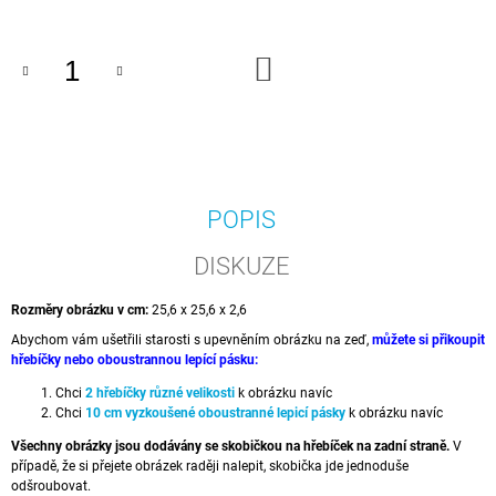
J
E
M
DO
E
KOŠÍKU
FUCK
THE
GOVERNMENT
499
POPIS
Kč
Původně:
649
DISKUZE
Kč
Rozměry obrázku v cm:
25,6 x 25,6 x 2,6
Abychom vám ušetřili starosti s upevněním obrázku na zeď,
můžete si přikoupit
hřebíčky nebo oboustrannou lepící pásku
:
Chci
2 hřebíčky různé velikosti
k obrázku navíc
Chci
10 cm vyzkoušené oboustranné lepicí pásky
k obrázku navíc
Všechny obrázky jsou dodávány se skobičkou na hřebíček na zadní straně.
V
případě, že si přejete obrázek raději nalepit, skobička jde jednoduše
odšroubovat.