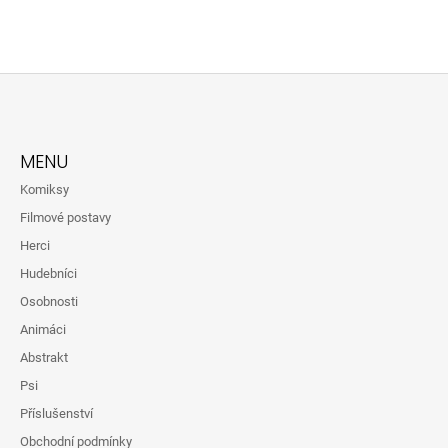
Z
Á
MENU
P
Komiksy
A
Filmové postavy
T
Herci
Í
Hudebníci
Osobnosti
Animáci
Abstrakt
Psi
Příslušenství
Obchodní podmínky